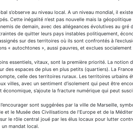
lobal s’observe au niveau local. A un niveau mondial, il exis
és. Cette inégalité n’est pas nouvelle mais la géopolitique
s ennemis de demain, avec des allégeances évolutives au gré 
raintes de quitter leurs pays instables politiquement, éco
ssignés sur des territoires où ils sont confrontés à l’exclus
tions « autochtones », aussi pauvres, et exclues socialeme
besoins essentiels, vitaux, sont la première priorité. La not
 sur des espaces de plus en plus petits (quartiers). La Fran
ompte, celle des territoires ruraux. Les territoires urbains é
ux villes, avec un sentiment d’isolement qui peut être encor
 et économique, s’ajoute la fracture numérique qui peut sus
de l’encourager sont suggérées par la ville de Marseille, sym
ille et le Musée des Civilisations de l'Europe et de la Médi
r le rôle central joué par les élus locaux pour lutter contre 
à un mandat local.