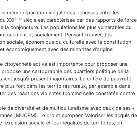
te la même répartition inégale des richesses entre les
ème
 du XXI
siècle est caractérisée par des rapports de force
de la conjoncture. Les populations les plus vulnérables du
nomiquement et socialement. Pensant trouver des
ion sociale, économique ou culturelle avec la constitution
nt et économiquement avec des minorités d’origine
ion de citoyenneté active est importante pour proposer une
ce propose une cartographie des quartiers politique de la
taient jusqu’à présent majoritaires. Le critère de pauvreté
e plus fort dans les territoires ruraux, par exemple dans
citer des réactions violentes (comme celle constatée contre
bole de diversité et de multiculturalisme avec deux de ses «
terranée (MUCEM). Le projet européen Valoriser les acquis de
l’exclusion sociale et les inégalités de territoires, en